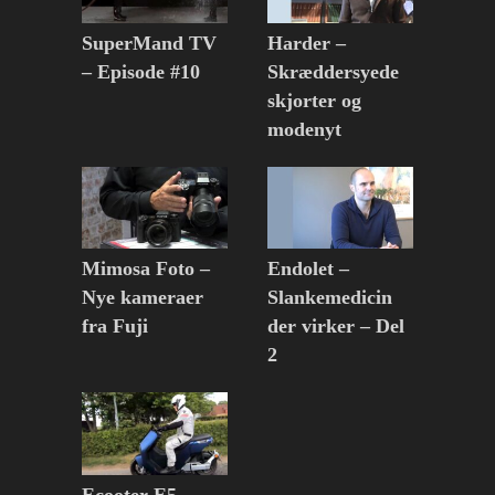
SuperMand TV
Harder –
– Episode #10
Skræddersyede
skjorter og
modenyt
Mimosa Foto –
Endolet –
Nye kameraer
Slankemedicin
fra Fuji
der virker – Del
2
Ecooter E5 –