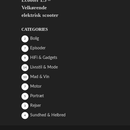
Velkørende
elektrisk scooter
CATEGORIES
Bolig
2
Episoder
7
HiFi & Gadgets
9
Livsstil & Mode
14
Mad & Vin
10
Motor
7
Portræt
5
Rejser
3
Sundhed & Helbred
4