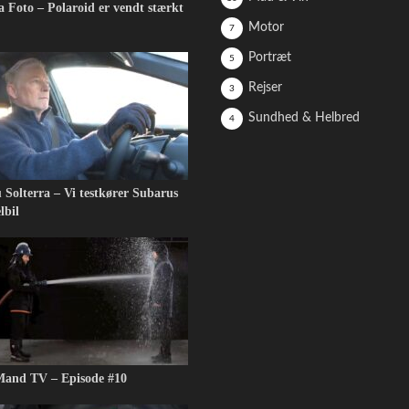
 Foto – Polaroid er vendt stærkt
Motor
7
Portræt
5
Rejser
3
Sundhed & Helbred
4
 Solterra – Vi testkører Subarus
lbil
and TV – Episode #10