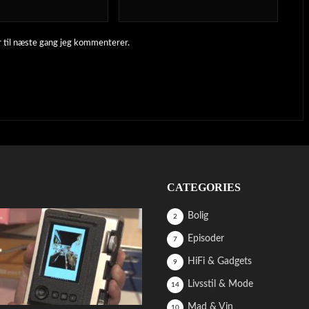
 til næste gang jeg kommenterer.
CATEGORIES
Bolig
2
Episoder
7
HiFi & Gadgets
9
Livsstil & Mode
14
Mad & Vin
10