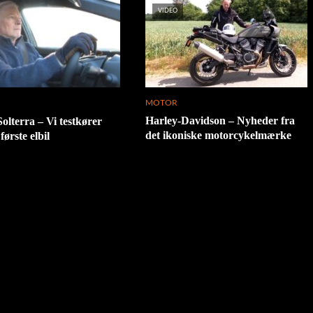
VIDEO
MOTOR
Harley-Davidson – Nyheder fra
olterra – Vi testkører
det ikoniske motorcykelmærke
ørste elbil