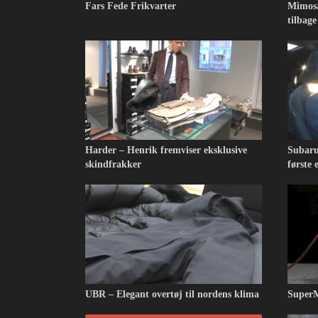
Fars Fede Frikvarter
Mimosa
tilbage
Harder – Henrik fremviser eksklusive
Subaru
skindfrakker
første e
UBR – Elegant overtøj til nordens klima
SuperM