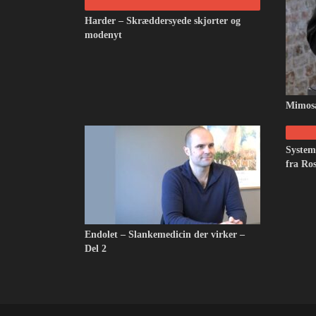
Harder – Skræddersyede skjorter og
modenyt
Mimosa
System
fra Ro
Endolet – Slankemedicin der virker –
Del 2