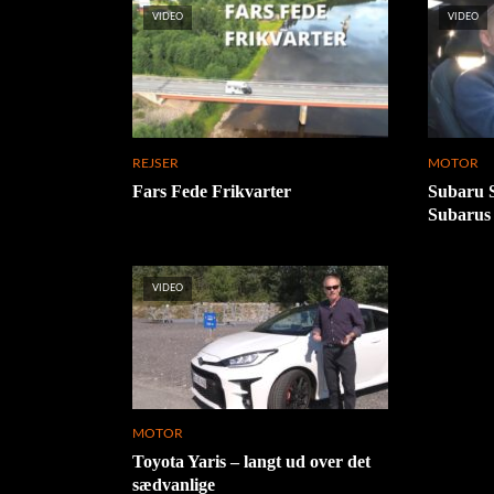
VIDEO
VIDEO
REJSER
MOTOR
Fars Fede Frikvarter
Subaru S
Subarus f
VIDEO
MOTOR
Toyota Yaris – langt ud over det
sædvanlige