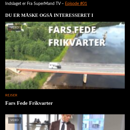
Indslaget er Fra SuperMand TV –
Episode #01
DU ER MÅSKE OGSÅ INTERESSERET I
VIDEO
REJSER
Fars Fede Frikvarter
VIDEO