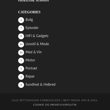
CATEGORIES
Bolig
2
Episoder
7
HiFi & Gadgets
9
Livsstil & Mode
14
Mad & Vin
10
Motor
7
Portræt
5
Rejser
3
Sundhed & Helbred
4
ALLE RETTIGHEDER FORBEHOLDES | BEST MEDIA APS © 2026.
COOKIE OG PRIVATLIVSPOLITIK