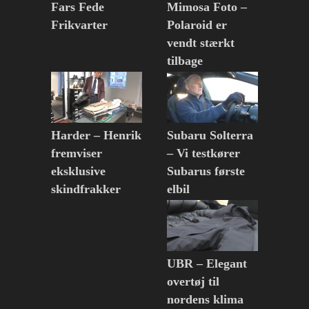
Fars Fede
Mimosa Foto –
Frikvarter
Polaroid er
vendt stærkt
tilbage
Harder – Henrik
Subaru Solterra
fremviser
– Vi testkører
eksklusive
Subarus første
skindfrakker
elbil
UBR – Elegant
overtøj til
nordens klima