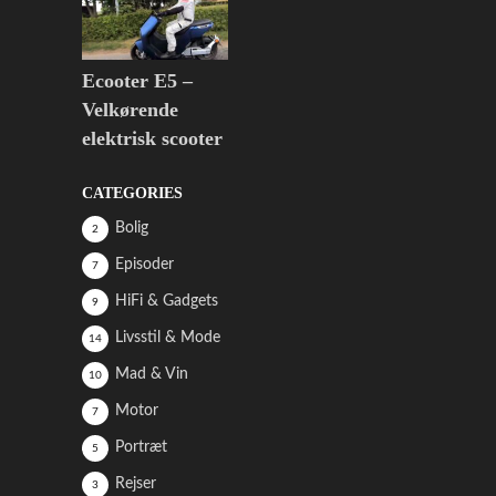
Ecooter E5 –
Velkørende
elektrisk scooter
CATEGORIES
Bolig
2
Episoder
7
HiFi & Gadgets
9
Livsstil & Mode
14
Mad & Vin
10
Motor
7
Portræt
5
Rejser
3