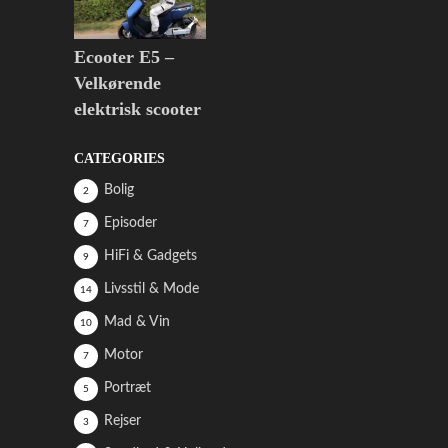
Ecooter E5 –
Velkørende
elektrisk scooter
CATEGORIES
Bolig
2
Episoder
7
HiFi & Gadgets
9
Livsstil & Mode
14
Mad & Vin
10
Motor
7
Portræt
5
Rejser
3