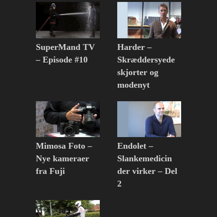
SuperMand TV
Harder –
– Episode #10
Skræddersyede
skjorter og
modenyt
Mimosa Foto –
Endolet –
Nye kameraer
Slankemedicin
fra Fuji
der virker – Del
2